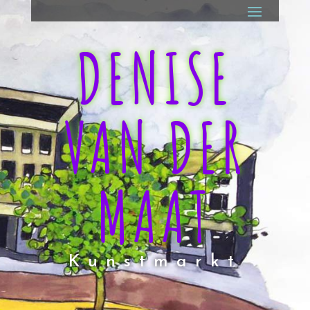
DENISE
VAN DER
MAAT
Kunstmarkt